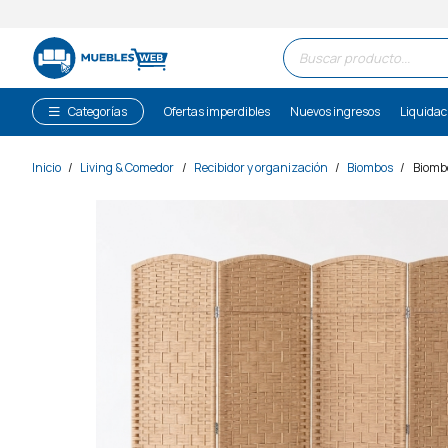
Búsqueda
de
productos
Categorías
Ofertas imperdibles
Nuevos ingresos
Liquidac
Inicio
/
Living & Comedor
/
Recibidor y organización
/
Biombos
/
Biombo