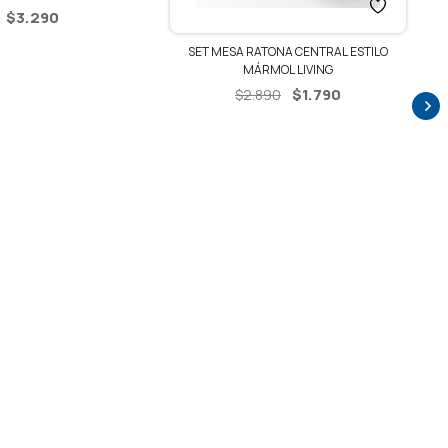
$
3.290
SET MESA RATONA CENTRAL ESTILO
MÁRMOL LIVING
El
El
$
1.790
$
2.890
precio
precio
original
actual
era:
es:
$2.890.
$1.790.