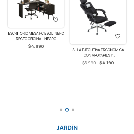
ESCRITORIO MESA PC ESQUINERO
RECTO OFICINA – NEGRO
$
4.990
SILLA EJECUTIVA ERGONÓMICA
CON APOYAPIES Y
ALMOHADONES
El
El
$
4.190
$
5.990
precio
precio
original
actual
era:
es:
$5.990.
$4.190.
io
al
65.
JARDÍN