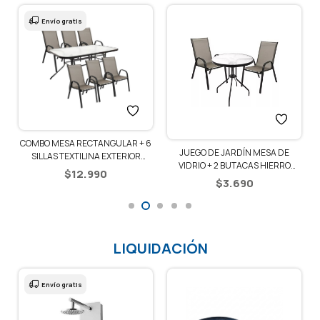
Envío gratis
N
+
COMBO MESA RECTANGULAR + 6
JUEGO DE JARDÍN MESA DE
SILLAS TEXTILINA EXTERIOR
VIDRIO + 2 BUTACAS HIERRO
JARDÍN – GRIS
$
12.990
TEXTILINA – GRIS
$
3.690
LIQUIDACIÓN
Envío gratis