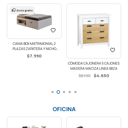
Envío gratis
CAMA BOX MATRIMONIAL 2
PLAZAS ZAPATERA Y NICHO
DORMITORIO
$
7.990
A
CÓMODA CAJONERA 5 CAJONES
MADERA MACIZA LINEA IBIZA
El
El
$
4.650
$
6.190
io
precio
precio
al
original
actual
era:
es:
0.
$6.190.
$4.650.
OFICINA