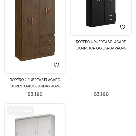
ROPERO 4 PUERTAS PLACARD
DORMITORIO GUARDARROPA
ARMARIO – NEGRO
ROPERO 4 PUERTAS PLACARD
DORMITORIO GUARDARROPA
ARMARIO – TABACO
$
3.190
$
3.190
Envío gratis