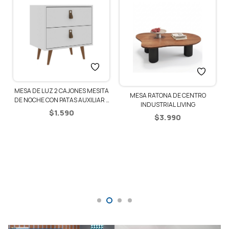
MESA DE LUZ 2 CAJONES MESITA
O
MESA RATONA DE CENTRO
DE NOCHE CON PATAS AUXILIAR –
INDUSTRIAL LIVING
BLANCO
$
1.590
$
3.990