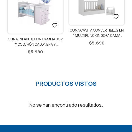
CUNA CASITA CONVERTIBLE 2 EN
1 MULTIFUNCION SOFA CAMA
R
CUNA INFANTIL CON CAMBIADOR
CORRAL
$
5.690
Y COLCHÓN CAJONERA Y
ESTANTES – BLANCO/AZUL
$
5.990
PRODUCTOS VISTOS
No se han encontrado resultados.