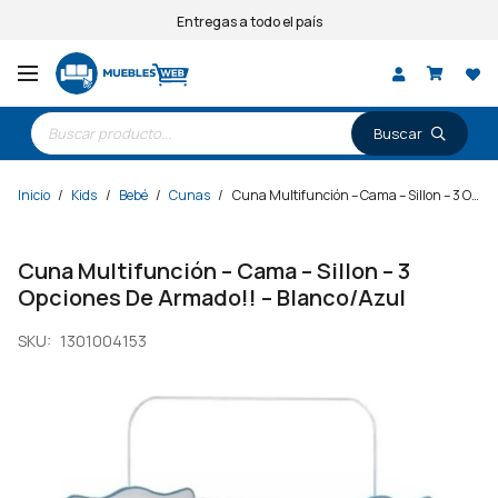
Entregas a todo el país
Búsqueda
de
productos
Inicio
/
Kids
/
Bebé
/
Cunas
/
Cuna Multifunción – Cama – Sillon – 3 Opciones De Armado!! – Blanco/Azul
Cuna Multifunción – Cama – Sillon – 3
Opciones De Armado!! – Blanco/Azul
SKU:
1301004153