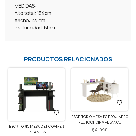
MEDIDAS:
Alto total: 134cm
Ancho: 120cm
Profundidad: 60cm
PRODUCTOS RELACIONADOS
ESCRITORIO MESA PC ESQUINERO
RECTO OFICINA – BLANCO
R
ESCRITORIO MESA DE PC GAMER
$
4.990
ESTANTES