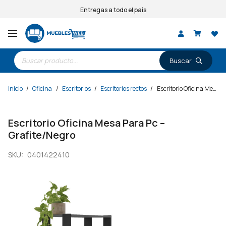
Entregas a todo el país
Búsqueda
de
productos
Inicio
/
Oficina
/
Escritorios
/
Escritorios rectos
/
Escritorio Oficina Mesa Para Pc – Grafite/Negro
Escritorio Oficina Mesa Para Pc –
Grafite/Negro
SKU:
0401422410