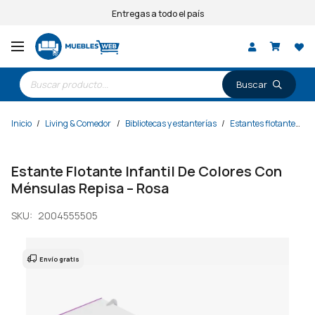
Entregas a todo el país
Búsqueda
de
productos
Inicio
/
Living & Comedor
/
Bibliotecas y estanterías
/
Estantes flotantes
/
Estante Flotante Infantil De Colores Con
Ménsulas Repisa – Rosa
SKU:
2004555505
Envío gratis