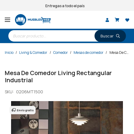
Entregas a todo el país
Búsqueda
de
productos
Inicio
/
Living & Comedor
/
Comedor
/
Mesas de comedor
/
Mesa De Comedor Living Rectangular Industrial
Mesa De Comedor Living Rectangular
Industrial
SKU:
0206MT1500
Envío gratis