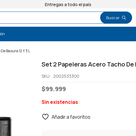
Entregas a todo el país
ión
 De Basura 12 Y 3 L
Set 2 Papeleras Acero Tacho De B
SKU:
2002533300
$
99.999
Sin existencias
Añadir a favoritos