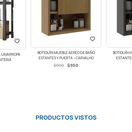
BOTIQUÍN MUEBLE AEREO DE BAÑO
BOTIQUÍN 
 LAVARROPA
ESTANTES Y PUERTA – CARVALHO
ESTANTES
NTERIA
El
El
$
950
$
990
precio
precio
original
actual
era:
es:
$990.
$950.
PRODUCTOS VISTOS