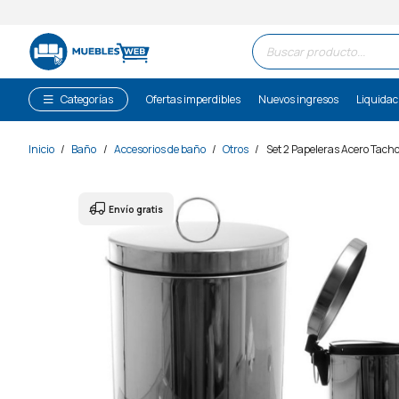
Búsqueda
de
productos
Categorías
Ofertas imperdibles
Nuevos ingresos
Liquidac
Inicio
/
Baño
/
Accesorios de baño
/
Otros
/
Set 2 Papeleras Acero Tacho
Envío gratis