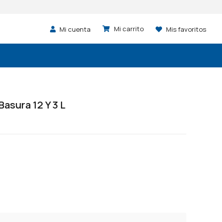
Mi cuenta
Mis favoritos
asura 12 Y 3 L