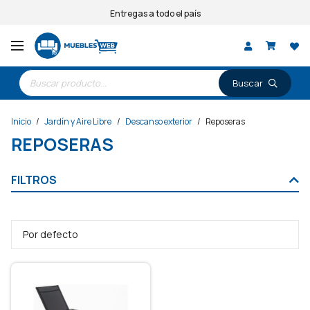
Entregas a todo el país
Búsqueda
de
productos
Inicio
/
Jardín y Aire Libre
/
Descanso exterior
/
Reposeras
REPOSERAS
FILTROS