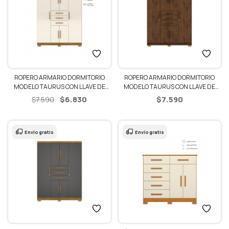
ROPERO ARMARIO DORMITORIO
ROPERO ARMARIO DORMITORIO
MODELO TAURUS CON LLAVE DE
MODELO TAURUS CON LLAVE DE
SEGURIDAD
SEGURIDAD
El
El
$
6.830
$
7.590
$
7.590
precio
precio
original
actual
era:
es:
Envío gratis
Envío gratis
$7.590.
$6.830.