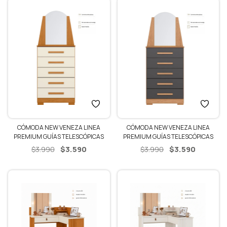
CÓMODA NEW VENEZA LINEA
CÓMODA NEW VENEZA LINEA
PREMIUM GUÍAS TELESCÓPICAS
PREMIUM GUÍAS TELESCÓPICAS
El
El
El
El
$
3.590
$
3.590
$
3.990
$
3.990
precio
precio
precio
precio
original
actual
original
actual
era:
es:
era:
es:
$3.990.
$3.590.
$3.990.
$3.590.