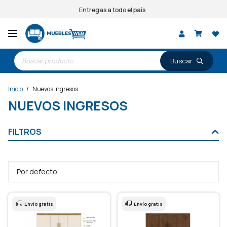
Entregas a todo el país
Búsqueda
de
productos
Inicio
/
Nuevos ingresos
NUEVOS INGRESOS
FILTROS
Envío gratis
Envío gratis