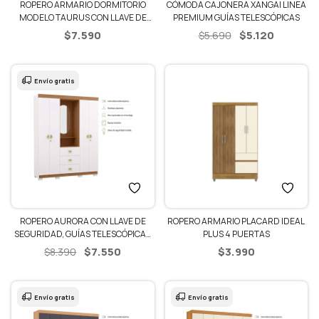
ROPERO ARMARIO DORMITORIO
CÓMODA CAJONERA XANGAI LINEA
MODELO TAURUS CON LLAVE DE
PREMIUM GUÍAS TELESCÓPICAS
SEGURIDAD
El
El
$
7.590
$
5.120
$
5.690
precio
precio
original
actual
era:
es:
Envío gratis
$5.690.
$5.120.
ROPERO AURORA CON LLAVE DE
ROPERO ARMARIO PLACARD IDEAL
SEGURIDAD, GUÍAS TELESCÓPICAS
PLUS 4 PUERTAS
Y ESPEJO
El
El
$
7.550
$
3.990
$
8.390
precio
precio
original
actual
era:
es:
Envío gratis
Envío gratis
$8.390.
$7.550.