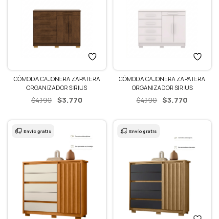
CÓMODA CAJONERA ZAPATERA
CÓMODA CAJONERA ZAPATERA
ORGANIZADOR SIRIUS
ORGANIZADOR SIRIUS
El
El
El
El
$
3.770
$
3.770
$
4.190
$
4.190
precio
precio
precio
precio
original
actual
original
actual
era:
es:
era:
es:
Envío gratis
Envío gratis
$4.190.
$3.770.
$4.190.
$3.770.