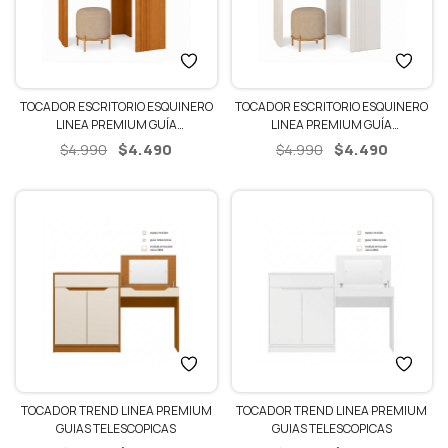
TOCADOR ESCRITORIO ESQUINERO
TOCADOR ESCRITORIO ESQUINERO
LINEA PREMIUM GUÍA
LINEA PREMIUM GUÍA
TELESCÓPICAS LUCES LED
TELESCÓPICAS LUCES LED
El
El
El
El
$
4.490
$
4.490
$
4.990
$
4.990
precio
precio
precio
precio
original
actual
original
actual
era:
es:
era:
es:
$4.990.
$4.490.
$4.990.
$4.490.
TOCADOR TREND LINEA PREMIUM
TOCADOR TREND LINEA PREMIUM
GUIAS TELESCOPICAS
GUIAS TELESCOPICAS