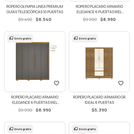
ROPERO OLYMPIA LINEA PREMIUM
ROPERO PLACARD ARMARIO
GUÍAS TELESCÓPICAS 10 PUERTAS
ELEGANCE 6 PUERTAS RIEL
TELESCÓPICOS
El
El
El
El
$
8.540
$
8.990
$
9.490
$
9.990
precio
precio
precio
precio
original
actual
original
actual
era:
es:
era:
es:
Envío gratis
Envío gratis
$9.490.
$8.540.
$9.990.
$8.990.
ROPERO PLACARD ARMARIO
ROPERO PLACARD ARMARIO GR
ELEGANCE 6 PUERTAS RIEL
IDEAL 6 PUERTAS
TELESCÓPICOS
El
El
$
8.990
$
5.390
$
9.990
precio
precio
original
actual
era:
es:
Envío gratis
Envío gratis