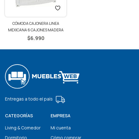
CÓMODA CAJONERA LINEA
MEXICANA 6 CAJONES MADERA
MACIZA – BLANCO/RÚSTICO
$
6.990
Entregas a todo el país
CATEGORÍAS
EMPRESA
Living & Comedor
Mi cuenta
Dormitorio
Cómo comprar