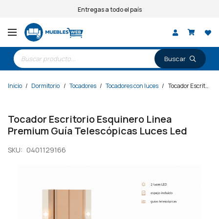
Entregas a todo el país
Búsqueda
de
productos
Inicio
/
Dormitorio
/
Tocadores
/
Tocadores con luces
/
Tocador Escritorio Esquinero Linea Premium Guía Telescópicas Luces Led
Tocador Escritorio Esquinero Linea
Premium Guía Telescópicas Luces Led
SKU:
0401129166