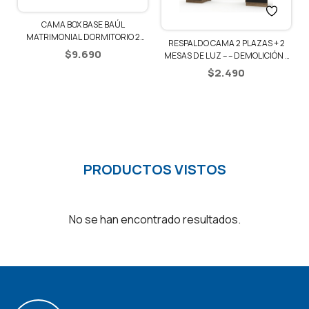
CAMA BOX BASE BAÚL
1
MATRIMONIAL DORMITORIO 2
RESPALDO CAMA 2 PLAZAS + 2
PLAZAS
$
9.690
MESAS DE LUZ – – DEMOLICIÓN /
NEGRO
$
2.490
PRODUCTOS VISTOS
No se han encontrado resultados.