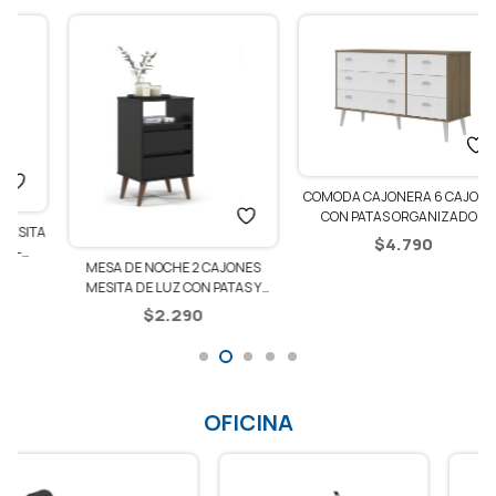
COMODA CAJONERA 6 CAJONES
CON PATAS ORGANIZADOR
A
DORMITORIO
$
4.790
MESA DE NOCHE 2 CAJONES
MESITA DE LUZ CON PATAS Y
io
ESPACIO – NEGRO
$
2.290
al
0.
OFICINA