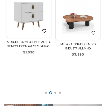
MESA DE LUZ 2 CAJONES MESITA
O
MESA RATONA DE CENTRO
DE NOCHE CON PATAS AUXILIAR –
INDUSTRIAL LIVING
BLANCO
$
1.590
$
3.990