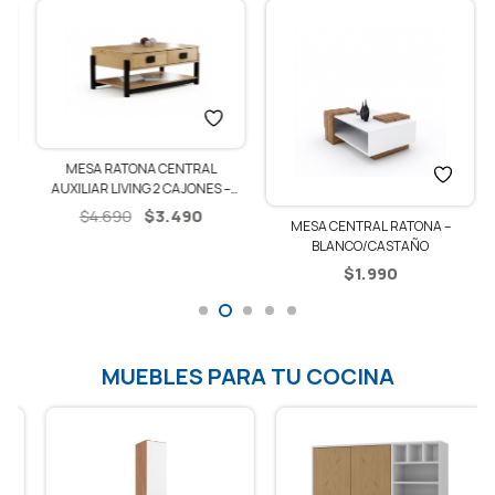
MESA RATONA CENTRAL
AUXILIAR LIVING 2 CAJONES –
RUSTICO/NEGRO
El
El
$
3.490
$
4.690
MESA CENTRAL RATONA –
precio
precio
BLANCO/CASTAÑO
original
actual
$
1.990
era:
es:
$4.690.
$3.490.
MUEBLES PARA TU COCINA