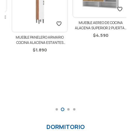
E
MUEBLE AEREO DE COCINA
ALACENA SUPERIOR 2 PUERTAS
ESTANTES – BLANCO/PINO
$
4.590
MUEBLE PANELERO ARMARIO
COCINA ALACENA ESTANTES
PREMIUM –
$
1.890
MANCHESTER/BLANCO
DORMITORIO