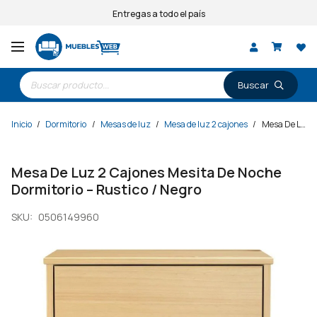
Entregas a todo el país
Búsqueda
de
productos
Inicio
/
Dormitorio
/
Mesas de luz
/
Mesa de luz 2 cajones
/
Mesa De Luz 2 Cajones Mesita De Noche Dormitorio – Rustico / Negro
Mesa De Luz 2 Cajones Mesita De Noche
Dormitorio – Rustico / Negro
SKU:
0506149960