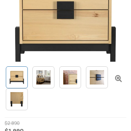
El
El
$
2.890
precio
precio
$
1.990