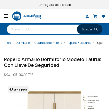
Entregas a todo el país
Búsqueda
de
productos
Inicio
/
Dormitorio
/
Guardado dormitorio
/
Roperos / placares
/
Ropero Armario Dormitorio Modelo Taurus Con Llave De Seguridad
Ropero Armario Dormitorio Modelo Taurus
Con Llave De Seguridad
SKU:
0510020T16
Envío gratis