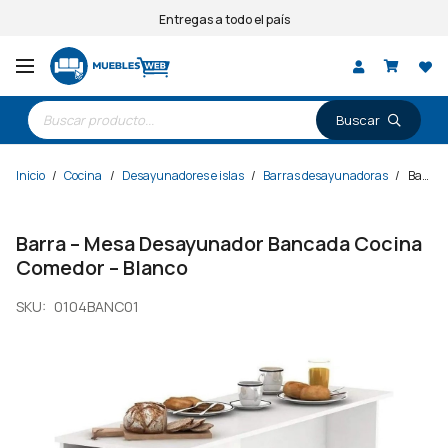
Entregas a todo el país
Búsqueda
de
productos
Inicio
/
Cocina
/
Desayunadores e islas
/
Barras desayunadoras
/
Barra – Mesa Desayunador Bancada Cocina Comedor – Blanco
Barra – Mesa Desayunador Bancada Cocina
Comedor – Blanco
SKU:
0104BANC01