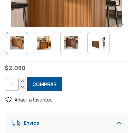
$
2.090
COMPRAR
Barra
Mesa
Añadir a favoritos
Desayunador
Bancada
Isla
Envíos
Auxiliar
cantidad