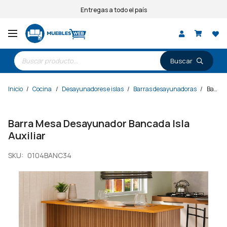
Entregas a todo el país
Búsqueda
de
productos
Inicio
/
Cocina
/
Desayunadores e islas
/
Barras desayunadoras
/
Barra Mesa Desayunador Bancada Isla Auxiliar
Barra Mesa Desayunador Bancada Isla
Auxiliar
SKU:
0104BANC34