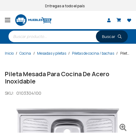
Entregas a todo el país
Búsqueda
de
productos
Inicio
/
Cocina
/
Mesadas y piletas
/
Piletas de cocina / bachas
/
Pileta Mesada Para Cocina De Acero Inoxidable
Pileta Mesada Para Cocina De Acero
Inoxidable
SKU:
0103304100