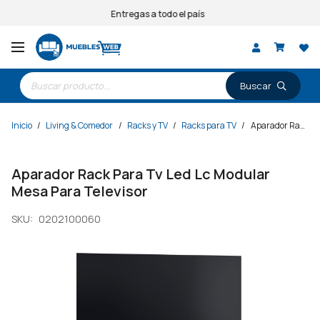
Entregas a todo el país
Búsqueda
de
productos
Inicio
/
Living & Comedor
/
Racks y TV
/
Racks para TV
/
Aparador Rack Para Tv Led Lc Modular Mesa Para Televisor
Aparador Rack Para Tv Led Lc Modular
Mesa Para Televisor
SKU:
0202100060