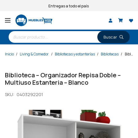
Entregas a todo el país
Búsqueda
de
productos
Inicio
/
Living & Comedor
/
Bibliotecas y estanterías
/
Bibliotecas
/
Biblioteca – Organizador Repisa Doble – Multiuso Estanteria – Blanco
Biblioteca – Organizador Repisa Doble –
Multiuso Estanteria – Blanco
SKU:
0403292201