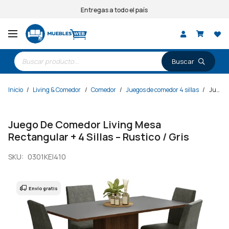
Entregas a todo el país
Búsqueda
de
productos
Inicio
/
Living & Comedor
/
Comedor
/
Juegos de comedor 4 sillas
/
Juego De Comedor Living Mesa Rectangular + 4 Sillas – Rustico / Gris
Juego De Comedor Living Mesa
Rectangular + 4 Sillas – Rustico / Gris
SKU:
0301KEI410
Envío gratis