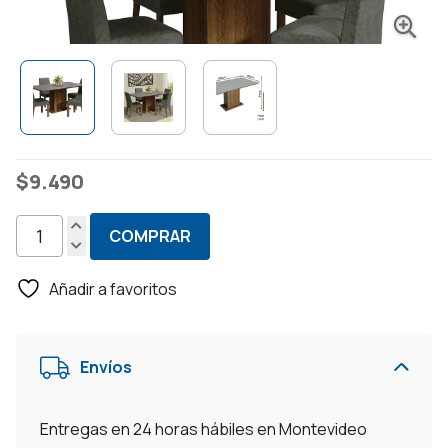
$
9.490
COMPRAR
Juego
De
Añadir a favoritos
Comedor
Living
Mesa
Envíos
Rectangular
+
4
Entregas en 24 horas hábiles en Montevideo
Sillas