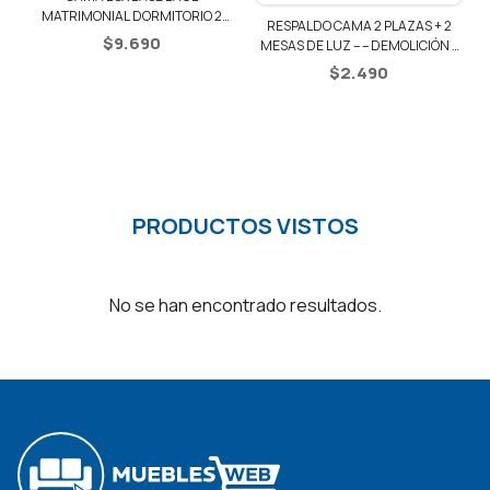
1
MATRIMONIAL DORMITORIO 2
RESPALDO CAMA 2 PLAZAS + 2
PLAZAS
$
9.690
MESAS DE LUZ – – DEMOLICIÓN /
NEGRO
$
2.490
PRODUCTOS VISTOS
No se han encontrado resultados.