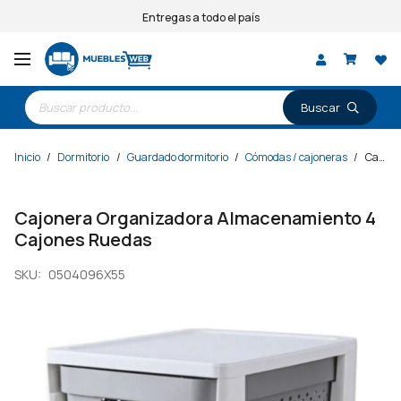
Entregas a todo el país
Búsqueda
de
productos
Inicio
/
Dormitorio
/
Guardado dormitorio
/
Cómodas / cajoneras
/
Cajonera Organizadora Almacenamiento 4 Cajones Ruedas
Cajonera Organizadora Almacenamiento 4
Cajones Ruedas
SKU:
0504096X55