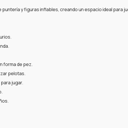
untería y figuras inflables, creando un espacio ideal para juga
urios.
anda.
en forma de pez.
nzar pelotas.
 para jugar.
o.
ños.