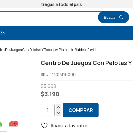
Entregas a todo el país
ión
ro De Juegos Con Pelotas Y Tobogán Piscina Inflable Infantil
Centro De Juegos Con Pelotas Y T
SKU:
1102316000
El
El
$
3.990
precio
precio
$
3.190
original
actual
era:
es:
COMPRAR
Centro
$3.990.
$3.190.
De
Añadir a favoritos
Juegos