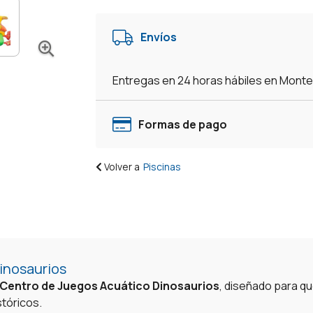
Con
Pelotas
Envíos
Y
Tobogán
Piscina
Entregas en 24 horas hábiles en Mont
Inflable
Infantil
cantidad
Formas de pago
Volver a
Piscinas
inosaurios
Centro de Juegos Acuático Dinosaurios
, diseñado para q
stóricos.