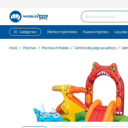
Búsqueda
de
productos
Categorías
Ofertas imperdibles
Nuevos ingresos
Liquidac
Inicio
/
Piscinas
/
Piscinas inflables
/
Centros de juego acuáticos
/
Cent