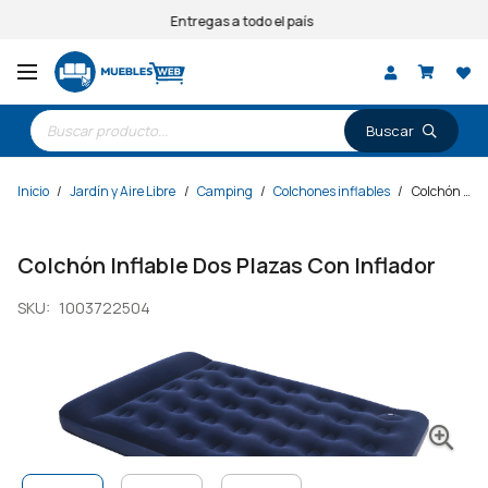
Entregas a todo el país
Búsqueda
de
productos
Inicio
/
Jardín y Aire Libre
/
Camping
/
Colchones inflables
/
Colchón Inflable Dos Plazas Con Inflador
Colchón Inflable Dos Plazas Con Inflador
SKU:
1003722504