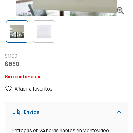
El
El
$
1.190
precio
precio
$
850
original
actual
Sin existencias
era:
es:
$1.190.
$850.
Añadir a favoritos
Envíos
Entregas en 24 horas hábiles en Montevideo