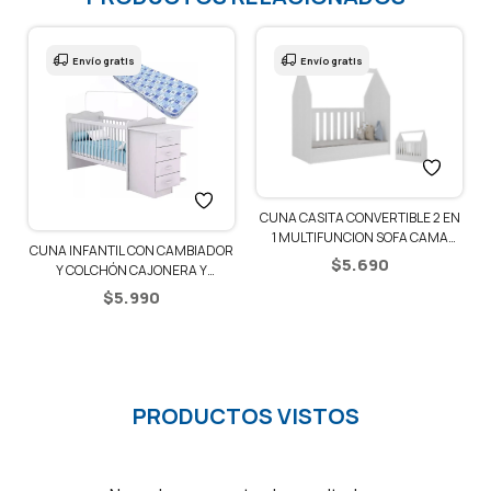
Envío gratis
Envío gratis
CUNA CASITA CONVERTIBLE 2 EN
1 MULTIFUNCION SOFA CAMA
R
CUNA INFANTIL CON CAMBIADOR
CORRAL
$
5.690
Y COLCHÓN CAJONERA Y
ESTANTES – BLANCO/AZUL
$
5.990
PRODUCTOS VISTOS