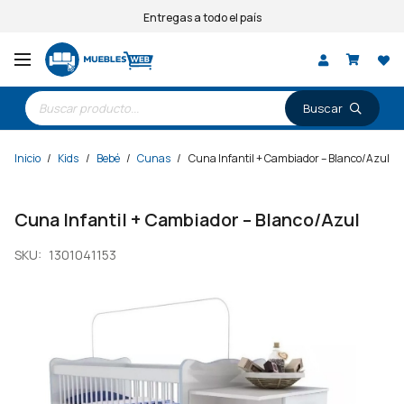
Entregas a todo el país
Búsqueda
de
productos
Inicio
/
Kids
/
Bebé
/
Cunas
/
Cuna Infantil + Cambiador – Blanco/Azul
Cuna Infantil + Cambiador – Blanco/Azul
SKU:
1301041153