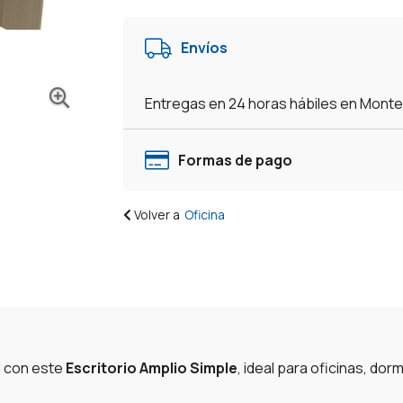
Para
Pc
Envíos
-
Computadora
-
Entregas en 24 horas hábiles en Mont
Hogar
-
Oficina
Formas de pago
-
Avena/Blanco
Volver a
Oficina
cantidad
l con este
Escritorio Amplio Simple
, ideal para oficinas, do