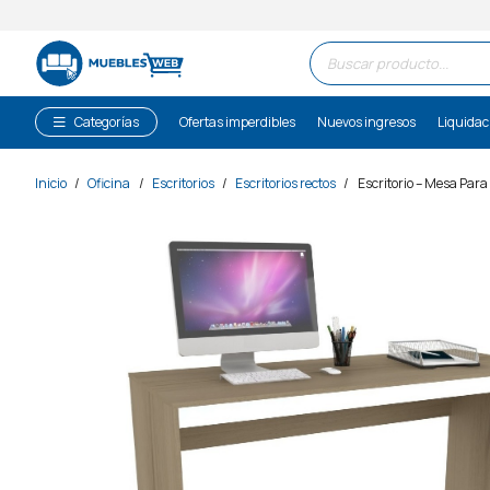
Búsqueda
de
productos
Categorías
Ofertas imperdibles
Nuevos ingresos
Liquidac
Inicio
/
Oficina
/
Escritorios
/
Escritorios rectos
/
Escritorio – Mesa Par