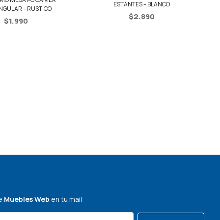
E
ESTANTES – BLANCO
NGULAR – RUSTICO
$
2.890
$
1.990
de
Muebles Web
en tu mail