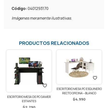
Código:
0401293170
Imágenes meramente ilustrativas.
PRODUCTOS RELACIONADOS
ESCRITORIO MESA PC ESQUINERO
RECTO OFICINA – BLANCO
R
ESCRITORIO MESA DE PC GAMER
$
4.990
ESTANTES
$
2.790