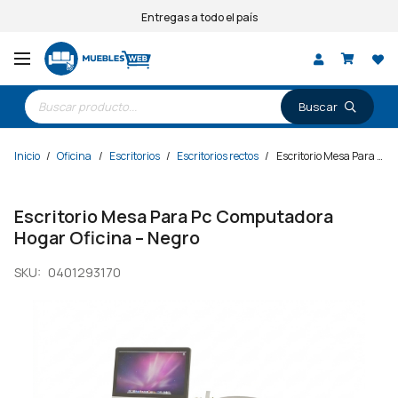
Entregas a todo el país
Búsqueda
de
productos
Inicio
/
Oficina
/
Escritorios
/
Escritorios rectos
/
Escritorio Mesa Para Pc Computadora Hogar Oficina – Negro
Escritorio Mesa Para Pc Computadora
Hogar Oficina – Negro
SKU:
0401293170