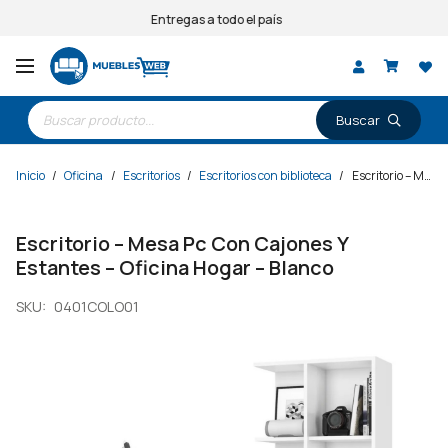
Entregas a todo el país
Búsqueda
de
productos
Inicio
/
Oficina
/
Escritorios
/
Escritorios con biblioteca
/
Escritorio – Mesa Pc Con Cajones Y Estantes – Oficina Hogar – Blanco
Escritorio – Mesa Pc Con Cajones Y
Estantes – Oficina Hogar – Blanco
SKU:
0401COLO01