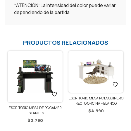
*ATENCIÓN: La intensidad del color puede variar
dependiendo de la partida
PRODUCTOS RELACIONADOS
ESCRITORIO MESA PC ESQUINERO
RECTO OFICINA – BLANCO
R
ESCRITORIO MESA DE PC GAMER
$
4.990
ESTANTES
$
2.790