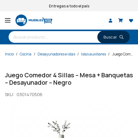
Entregas a todo el país
Búsqueda
de
productos
Inicio
/
Cocina
/
Desayunadores e islas
/
Islas auxiliares
/
Juego Comedor 4 Sillas – Mesa + Banquetas – Desayunador – Negro
Juego Comedor 4 Sillas – Mesa + Banquetas
– Desayunador – Negro
SKU:
0301470506