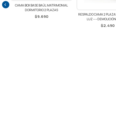
AMA BOX BASE BAÚL MATRIMONIAL
DORMITORIO 2 PLAZAS
RESPALDO CAMA 2 PLAZAS + 2 MESAS 
$
9.690
LUZ – – DEMOLICIÓN / NEGRO
$
2.490