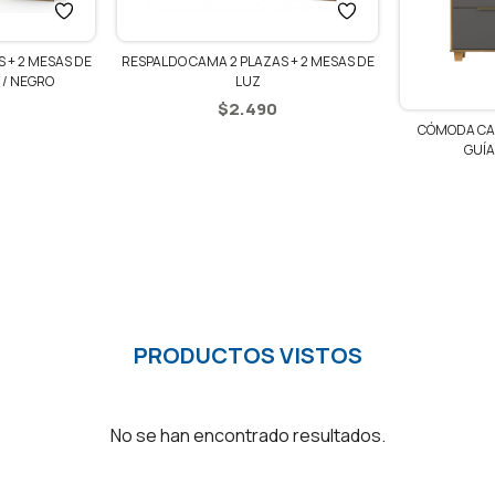
RESPALDO CAMA 2 PLAZAS + 2 MESAS DE
DE
LUZ
$
2.490
CÓMODA CAJONERA DUB
GUÍAS TELESCÓP
$
6.290
PRODUCTOS VISTOS
No se han encontrado resultados.