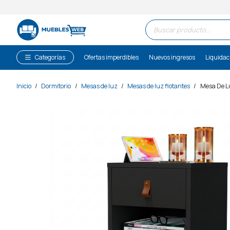
Búsqueda
de
productos
Categorías
Ofertas imperdibles
Nuevos ingresos
Liquidac
Inicio
/
Dormitorio
/
Mesas de luz
/
Mesas de luz flotantes
/
Mesa De Lu