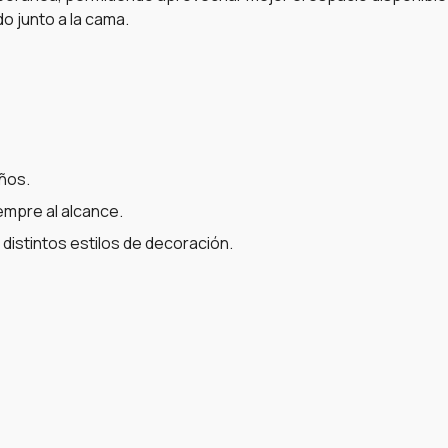
 junto a la cama.
años.
mpre al alcance.
stintos estilos de decoración.