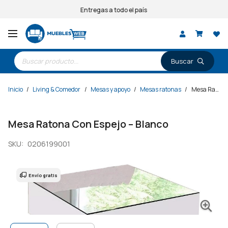
Entregas a todo el país
Búsqueda
de
productos
Inicio
/
Living & Comedor
/
Mesas y apoyo
/
Mesas ratonas
/
Mesa Ratona Con Espejo – Blanco
Mesa Ratona Con Espejo – Blanco
SKU:
0206199001
Envío gratis