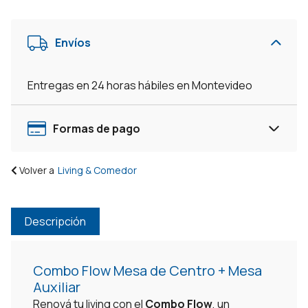
Centro
Y
Envíos
Mesita
Lateral
Auxiliar
Entregas en 24 horas hábiles en Montevideo
Set
Living
-
Formas de pago
Off
White/Negro
Volver a
Living & Comedor
cantidad
Descripción
Combo Flow Mesa de Centro + Mesa
Auxiliar
Renová tu living con el
Combo Flow
, un