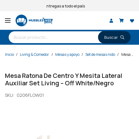
Entregas a todo el país
Búsqueda
de
productos
Inicio
/
Living & Comedor
/
Mesas y apoyo
/
Set de mesas nido
/
Mesa Ratona De Centro Y Mesita Lateral Auxiliar Set Living – Off White/Negro
Mesa Ratona De Centro Y Mesita Lateral
Auxiliar Set Living – Off White/Negro
SKU:
0206FLOW01