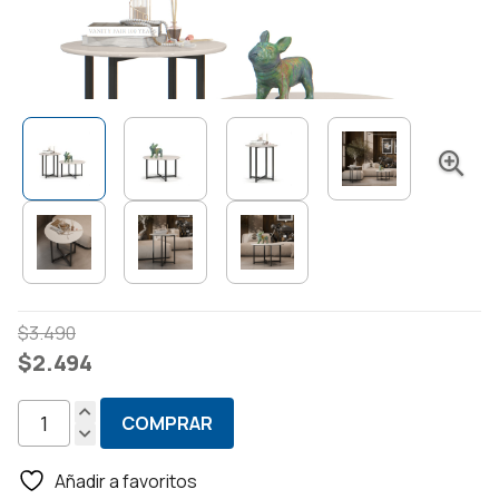
El
El
$
3.490
precio
precio
$
2.494
original
actual
era:
es:
COMPRAR
Mesa
$3.490.
$2.494.
Ratona
Añadir a favoritos
De