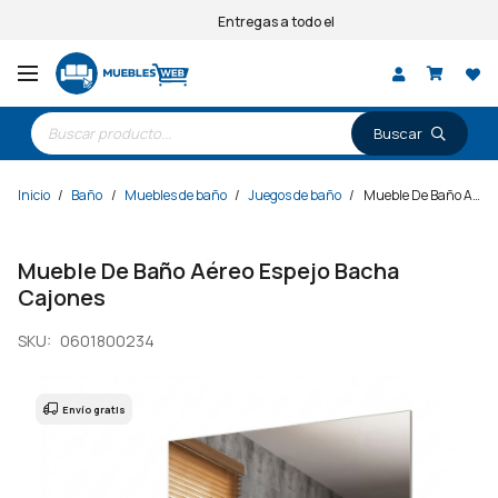
Entregas a todo el país
Búsqueda
de
productos
Inicio
/
Baño
/
Muebles de baño
/
Juegos de baño
/
Mueble De Baño Aéreo Espejo Bacha Cajones
Mueble De Baño Aéreo Espejo Bacha
Cajones
SKU:
0601800234
Envío gratis