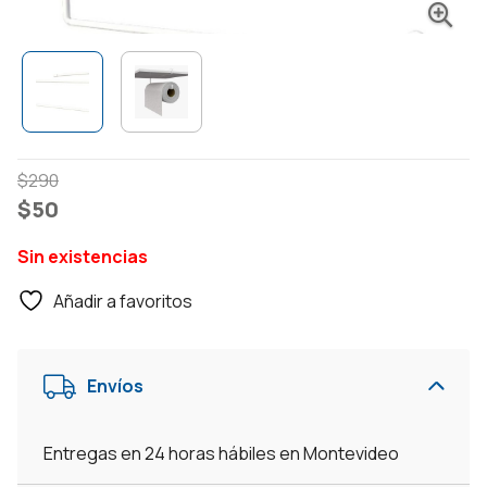
El
El
$
290
precio
precio
$
50
original
actual
Sin existencias
era:
es:
$290.
$50.
Añadir a favoritos
Envíos
Entregas en 24 horas hábiles en Montevideo