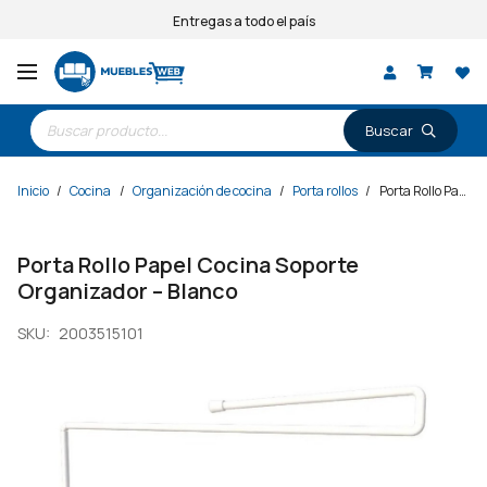
Entregas a todo el país
Búsqueda
de
productos
Inicio
/
Cocina
/
Organización de cocina
/
Porta rollos
/
Porta Rollo Papel Cocina Soporte Organizador – Blanco
Porta Rollo Papel Cocina Soporte
Organizador – Blanco
SKU:
2003515101