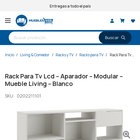
Entregas a todo el país
Búsqueda
de
productos
Inicio
/
Living & Comedor
/
Racks y TV
/
Racks para TV
/
Rack Para Tv Lcd – Aparador – Modular – Mueble Living – Blanco
Rack Para Tv Lcd – Aparador – Modular –
Mueble Living – Blanco
SKU:
0202211101