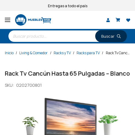
Entregas a todo el país
Búsqueda
de
productos
Inicio
/
Living & Comedor
/
Racks y TV
/
Racks para TV
/
Rack Tv Cancún Hasta 65 Pulgadas – Blanco
Rack Tv Cancún Hasta 65 Pulgadas – Blanco
SKU:
0202700801