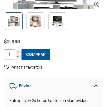
$
2.990
COMPRAR
Rack
Tv
Añadir a favoritos
Cancún
Hasta
65
Envíos
Pulgadas
–
Blanco
Entregas en 24 horas hábiles en Montevideo
cantidad