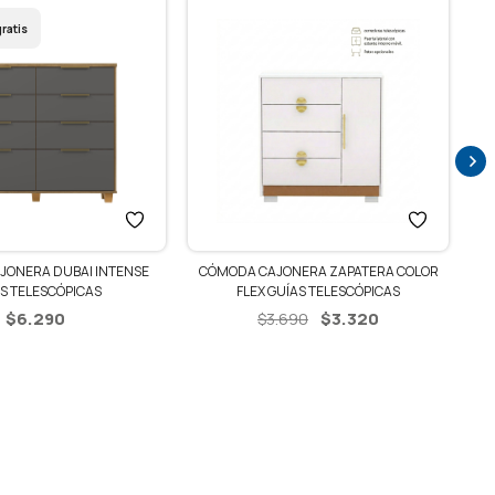
ratis
JONERA DUBAI INTENSE
CÓMODA CAJONERA ZAPATERA COLOR
S TELESCÓPICAS
FLEX GUÍAS TELESCÓPICAS
El
El
$
6.290
$
3.320
$
3.690
precio
precio
original
actual
era:
es:
$3.690.
$3.320.