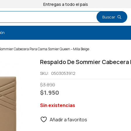
Entregas a todo el país
ión
Sommier Cabecera Para Cama Somier Queen – Mila Beige
Respaldo De Sommier Cabecera 
SKU:
0503053912
El
El
$
3.890
precio
precio
$
1.950
original
actual
Sin existencias
era:
es:
$3.890.
$1.950.
Añadir a favoritos