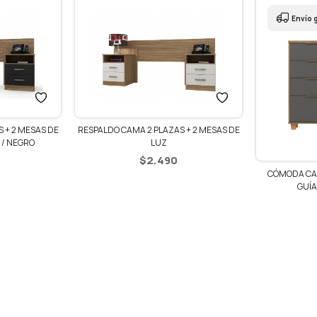
Envío g
RESPALDO CAMA 2 PLAZAS + 2 MESAS DE
 + 2 MESAS DE
LUZ
 / NEGRO
$
2.490
CÓMODA CA
GUÍA