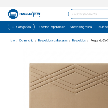
Búsqueda
de
productos
Categorías
Ofertas imperdibles
Nuevos ingresos
Liquidac
Inicio
/
Dormitorio
/
Respaldos y cabeceras
/
Respaldos
/
Respaldo De 