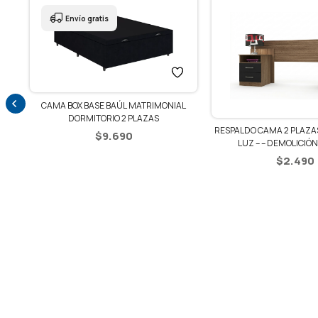
Envío gratis
CAMA BOX BASE BAÚL MATRIMONIAL
DORMITORIO 2 PLAZAS
ZA
RESPALDO CAMA 2 PLAZAS
$
9.690
LUZ – – DEMOLICIÓN
$
2.490