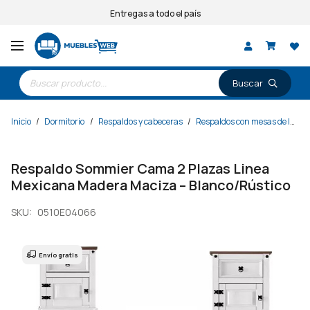
Entregas a todo el país
Búsqueda
de
productos
Inicio
/
Dormitorio
/
Respaldos y cabeceras
/
Respaldos con mesas de luz
/
Respaldo Sommier Cama 2 Plazas Linea
Mexicana Madera Maciza – Blanco/Rústico
SKU:
0510E04066
Envío gratis