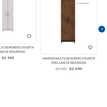
TIUSO ROPERO 2 PUERTA
AVE DE SEGURIDAD
$
2.990
ARMARIO MULTIUSO ROPERO 2 PUERTA
CON LLAVE DE SEGURIDAD
El
El
$
2.690
$
2.990
precio
precio
original
actual
era:
es:
$2.990.
$2.690.