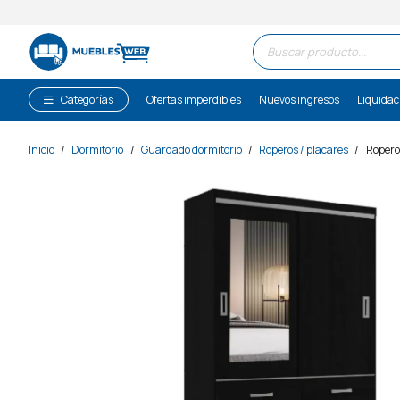
Búsqueda
de
productos
Categorías
Ofertas imperdibles
Nuevos ingresos
Liquidac
Inicio
/
Dormitorio
/
Guardado dormitorio
/
Roperos / placares
/
Ropero