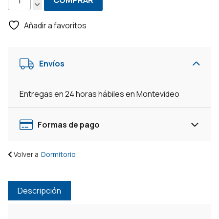
COMPRAR
Ropero
3
Añadir a favoritos
Puertas
Corredizas
9
Envíos
Cajones
Con
Estantes
Entregas en 24 horas hábiles en Montevideo
-
Blanco
cantidad
Formas de pago
Volver a
Dormitorio
Descripción