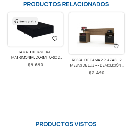
PRODUCTOS RELACIONADOS
Envío gratis
CAMA BOX BASE BAÚL
1
MATRIMONIAL DORMITORIO 2
RESPALDO CAMA 2 PLAZAS + 2
PLAZAS
$
9.690
MESAS DE LUZ – – DEMOLICIÓN /
NEGRO
$
2.490
PRODUCTOS VISTOS