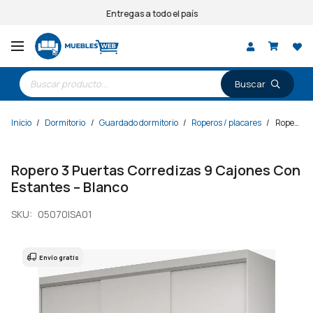
Entregas a todo el país
Búsqueda
de
productos
Inicio
/
Dormitorio
/
Guardado dormitorio
/
Roperos / placares
/
Ropero 3 Puertas Corredizas 9 Cajones Con Estantes – Blanco
Ropero 3 Puertas Corredizas 9 Cajones Con
Estantes – Blanco
SKU:
05070ISA01
Envío gratis