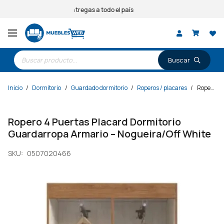
Entregas a todo el país
Búsqueda
de
productos
Inicio
/
Dormitorio
/
Guardado dormitorio
/
Roperos / placares
/
Ropero 4 Puertas Placard Dormitorio Guardarropa Armario – Nogueira/Off White
Ropero 4 Puertas Placard Dormitorio
Guardarropa Armario – Nogueira/Off White
SKU:
0507020466