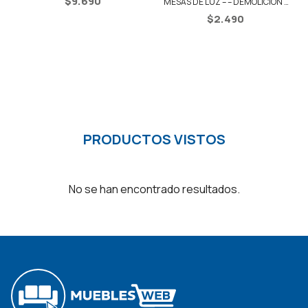
MESAS DE LUZ – – DEMOLICIÓN /
MESAS DE LUZ
NEGRO
$
2.490
$
2.490
PRODUCTOS VISTOS
No se han encontrado resultados.