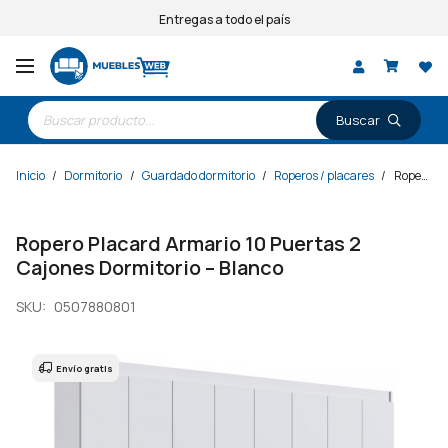
Entregas a todo el país
Búsqueda
de
productos
Inicio
/
Dormitorio
/
Guardado dormitorio
/
Roperos / placares
/
Ropero Placard Armario 10 Puertas 2 Cajones Dormitorio – Blanco
Ropero Placard Armario 10 Puertas 2
Cajones Dormitorio – Blanco
SKU:
0507880801
Envío gratis