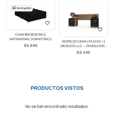
Envío gratis
CAMA BOX BASE BAÚL
1
MATRIMONIAL DORMITORIO 2
RESPALDO CAMA 2 PLAZAS + 2
PLAZAS
$
9.690
MESAS DE LUZ – – DEMOLICIÓN /
NEGRO
$
2.490
PRODUCTOS VISTOS
No se han encontrado resultados.