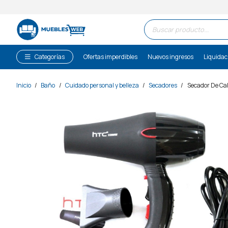
Búsqueda
de
productos
Categorías
Ofertas imperdibles
Nuevos ingresos
Liquidac
Inicio
/
Baño
/
Cuidado personal y belleza
/
Secadores
/
Secador De Cab