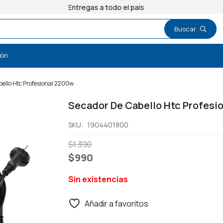
Entregas a todo el país
ión
ello Htc Profesional 2200w
Secador De Cabello Htc Profesi
SKU:
1904401800
El
El
$
1.390
precio
precio
$
990
original
actual
Sin existencias
era:
es:
$1.390.
$990.
Añadir a favoritos