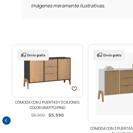
Imágenes meramente ilustrativas.
Envío gratis
 Y 3 CAJONES,
SET MESA
O/PINO
CENT
El
.590
$
cio
precio
ginal
actual
CÓMODA CON 2 PUERTAS Y 3 CAJONES –