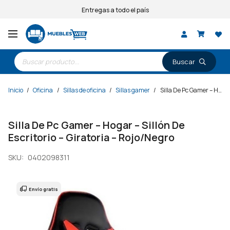
Entregas a todo el país
Búsqueda
de
productos
Inicio
/
Oficina
/
Sillas de oficina
/
Sillas gamer
/
Silla De Pc Gamer – Hogar – Sillón De Escritorio – Giratoria – Rojo/Negro
Silla De Pc Gamer – Hogar – Sillón De
Escritorio – Giratoria – Rojo/Negro
SKU:
0402098311
Envío gratis