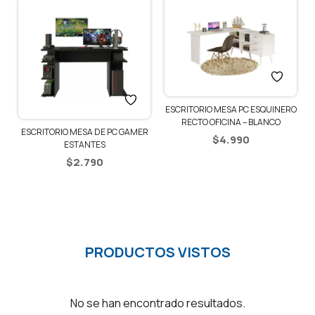
ESCRITORIO MESA PC ESQUINERO
RECTO OFICINA – BLANCO
R
ESCRITORIO MESA DE PC GAMER
$
4.990
ESTANTES
$
2.790
PRODUCTOS VISTOS
No se han encontrado resultados.