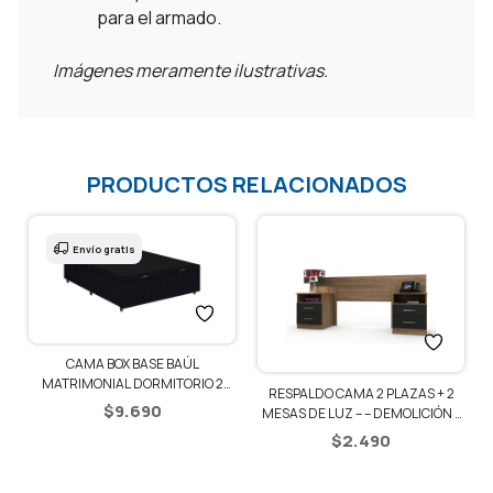
para el armado.
Imágenes meramente ilustrativas.
PRODUCTOS RELACIONADOS
Envío gratis
CAMA BOX BASE BAÚL
1
MATRIMONIAL DORMITORIO 2
RESPALDO CAMA 2 PLAZAS + 2
PLAZAS
$
9.690
MESAS DE LUZ – – DEMOLICIÓN /
NEGRO
$
2.490