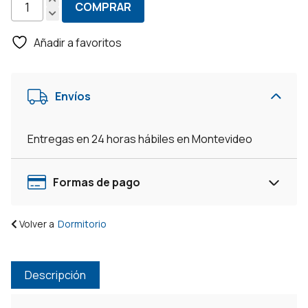
COMPRAR
Tocador
$6.390.
$4.650.
Comoda
Añadir a favoritos
Camarin
Espejo
+
Envíos
Luz
Led
+
Entregas en 24 horas hábiles en Montevideo
Cerradura
cantidad
Formas de pago
Volver a
Dormitorio
Descripción