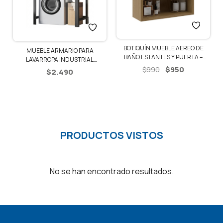
BOTIQUÍN MUEBLE AEREO DE
MUEBLE ARMARIO PARA
BAÑO ESTANTES Y PUERTA –
LAVARROPA INDUSTRIAL
CARVALHO
El
El
ESTANTERIA
$
950
$
990
$
2.490
precio
precio
original
actual
era:
es:
$990.
$950.
PRODUCTOS VISTOS
No se han encontrado resultados.