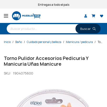
Entregas a todo el país
Búsqueda
de
productos
Inicio
/
Baño
/
Cuidado personal y belleza
/
Manicura / pedicura
/
Torno Pulidor Accesorios Pedicuria Y Manicuria Uñas Manicure
Torno Pulidor Accesorios Pedicuria Y
Manicuria Uñas Manicure
SKU:
1904075600