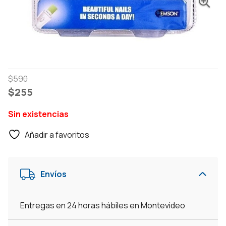
El
El
$
590
precio
precio
$
255
original
actual
Sin existencias
era:
es:
$590.
$255.
Añadir a favoritos
Envíos
Entregas en 24 horas hábiles en Montevideo