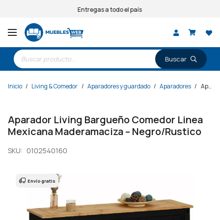
Entregas a todo el país
Búsqueda
de
productos
Inicio
/
Living & Comedor
/
Aparadores y guardado
/
Aparadores
/
Aparador Living Bargueño Comedor Linea Mexicana Maderamaciza – Negro/Rustico
Aparador Living Bargueño Comedor Linea
Mexicana Maderamaciza – Negro/Rustico
SKU:
0102540160
Envío gratis