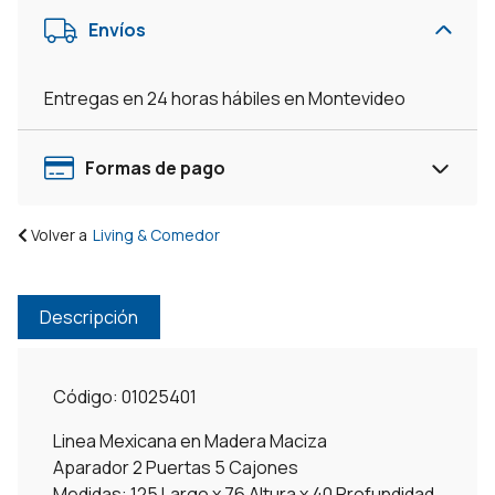
Linea
Envíos
Mexicana
Maderamaciza
-
Entregas en 24 horas hábiles en Montevideo
Negro/Rustico
cantidad
Formas de pago
Volver a
Living & Comedor
Descripción
Código: 01025401
Linea Mexicana en Madera Maciza
Aparador 2 Puertas 5 Cajones
Medidas: 125 Largo x 76 Altura x 40 Profundidad