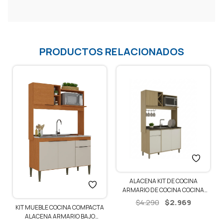
PRODUCTOS RELACIONADOS
ALACENA KIT DE COCINA
MUEBLE DE COCINA ALACENA
ARMARIO DE COCINA COCINA
MULTIUSO ARMARIO 5 PUERTAS –
COMPACTA – NOGUEIRA / OFF
El
El
$
2.969
$
4.290
DEMOLICIÓN/BLANCO
$
3.190
A
WHITE
precio
precio