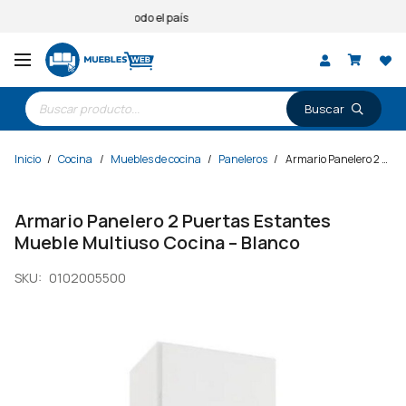
Entregas a todo el país
Búsqueda
de
productos
Inicio
/
Cocina
/
Muebles de cocina
/
Paneleros
/
Armario Panelero 2 Puertas Estantes Mueble Multiuso Cocina – Blanco
Armario Panelero 2 Puertas Estantes
Mueble Multiuso Cocina – Blanco
SKU:
0102005500