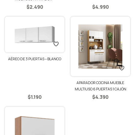
DEMOLICION/BLANCO
$
2.490
$
4.990
AÉREO DE 3 PUERTAS – BLANCO
APARADOR COCINA MUEBLE
MULTIUSO 6 PUERTAS 1 CAJÓN
ESTANTES – BLANCO/MIEL
$
1.190
$
4.390