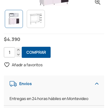
$
4.390
COMPRAR
Bajo
Mesada
Añadir a favoritos
Con
Pileta
Acero
Envíos
Inoxidable
Izquierda
Cocina
Entregas en 24 horas hábiles en Montevideo
-
Blanco