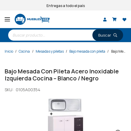
Entregas a todo el país
Búsqueda
de
productos
Inicio
/
Cocina
/
Mesadas y piletas
/
Bajo mesada con pileta
/
Bajo Mesada Con Pileta Acero Inoxidable Izquierda Cocina – Blanco / Negro
Bajo Mesada Con Pileta Acero Inoxidable
Izquierda Cocina – Blanco / Negro
SKU:
0105A00354