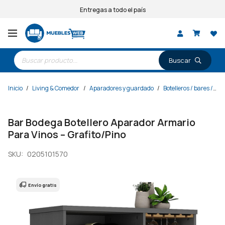
Entregas a todo el país
Búsqueda
de
productos
Inicio
/
Living & Comedor
/
Aparadores y guardado
/
Botelleros / bares / bodegas
Bar Bodega Botellero Aparador Armario
Para Vinos – Grafito/Pino
SKU:
0205101570
Envío gratis