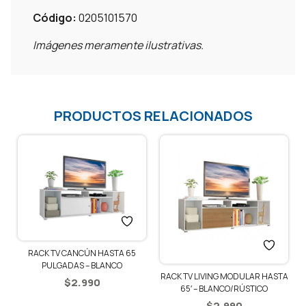
Código:
0205101570
Imágenes meramente ilustrativas.
PRODUCTOS RELACIONADOS
RACK TV CANCÚN HASTA 65
PULGADAS – BLANCO
RACK TV LIVING MODULAR HASTA
$
2.990
65′ – BLANCO/RÚSTICO
$
2.990