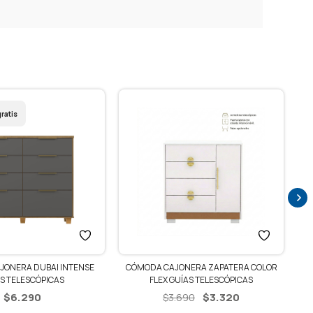
ratis
JONERA DUBAI INTENSE
CÓMODA CAJONERA ZAPATERA COLOR
S TELESCÓPICAS
FLEX GUÍAS TELESCÓPICAS
El
El
$
6.290
$
3.320
$
3.690
precio
precio