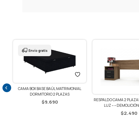
Envío gratis
CAMA BOX BASE BAÚL MATRIMONIAL
DORMITORIO 2 PLAZAS
ZA
RESPALDO CAMA 2 PLAZAS
$
9.690
LUZ – – DEMOLICIÓN
$
2.490