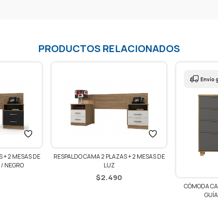
PRODUCTOS RELACIONADOS
Envío g
RESPALDO CAMA 2 PLAZAS + 2 MESAS DE
 + 2 MESAS DE
LUZ
 / NEGRO
$
2.490
CÓMODA CA
GUÍA