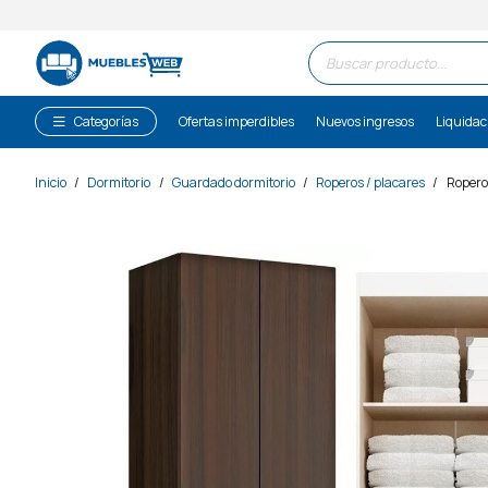
Búsqueda
de
productos
Categorías
Ofertas imperdibles
Nuevos ingresos
Liquidac
Inicio
/
Dormitorio
/
Guardado dormitorio
/
Roperos / placares
/
Ropero